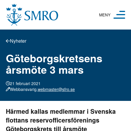
Hoppa till innehåll
Nyheter
Göteborgskretsens
årsmöte 3 mars
21 februari 2021
Webbansvarig,
webmaster@sfro.se
Härmed kallas medlemmar i Svenska
flottans reservofficersförenings
Göteborgskrets till årsmöte